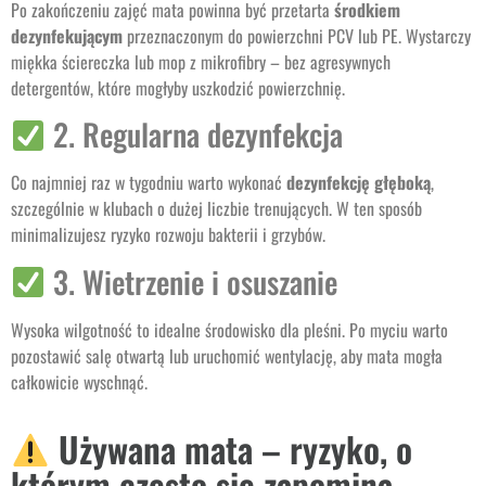
Po zakończeniu zajęć mata powinna być przetarta
środkiem
dezynfekującym
przeznaczonym do powierzchni PCV lub PE. Wystarczy
miękka ściereczka lub mop z mikrofibry – bez agresywnych
detergentów, które mogłyby uszkodzić powierzchnię.
2. Regularna dezynfekcja
Co najmniej raz w tygodniu warto wykonać
dezynfekcję głęboką
,
szczególnie w klubach o dużej liczbie trenujących. W ten sposób
minimalizujesz ryzyko rozwoju bakterii i grzybów.
3. Wietrzenie i osuszanie
Wysoka wilgotność to idealne środowisko dla pleśni. Po myciu warto
pozostawić salę otwartą lub uruchomić wentylację, aby mata mogła
całkowicie wyschnąć.
Używana mata – ryzyko, o
którym często się zapomina