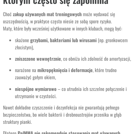
Choć
zakup używanych mat treningowych
może wydawać się
oszczędnością, w praktyce często niesie ze sobą spore ryzyko.
Maty, które były wcześniej użytkowane w innych klubach, mogą być:
skażone
grzybami, bakteriami lub wirusami
(np. gronkowcem
złocistym),
zniszczone wewnętrznie
, co obniża ich zdolność do amortyzacji,
narażone na
mikropęknięcia i deformacje
, które trudno
zauważyć gołym okiem,
niespójne wymiarowo
– co utrudnia ich szczelne połączenie i
utrzymanie w czystości.
Nawet dokładne czyszczenie i dezynfekcja nie gwarantują pełnego
bezpieczeństwa, bo wiele bakterii i drobnoustrojów przenika w głąb
struktury pianki.
Dlatego
PolMMA nie rekomenduje stosowania mat używanych
,