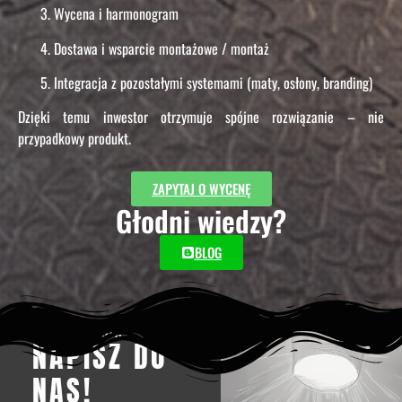
Wycena i harmonogram
Dostawa i wsparcie montażowe / montaż
Integracja z pozostałymi systemami (maty, osłony, branding)
Dzięki temu inwestor otrzymuje spójne rozwiązanie – nie
przypadkowy produkt.
ZAPYTAJ O WYCENĘ
Głodni wiedzy?
BLOG
MASZ PYTANIA
NAPISZ DO
NAS!