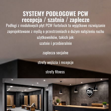
SYSTEMY PODŁOGOWE PCW
recepcja / szatnia / zaplecze
Podłogi z modułowych płyt PCW Fortelock to wyjątkowe rozwiązanie
zaprojektowane z myślą o przestrzeniach o dużym natężeniu ruchu
użytkowników, takich jak:
szatnie i przebieralnie
zaplecza socjalne
strefy wejścia i recepcje
strefy fitness