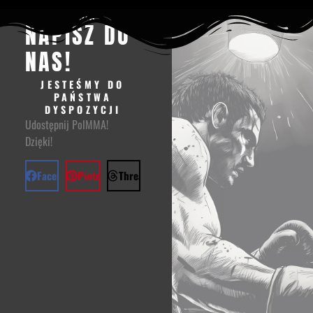
MASZ PYTANIA
NAPISZ DO
NAS!
JESTEŚMY DO
PAŃSTWA
DYSPOZYCJI
Udostępnij PolMMA!
Dzięki!
Facebook
Pinterest
Threads