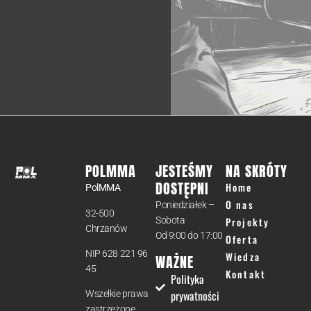
POLMMA
JESTEŚMY
NA SKRÓTY
DOSTĘPNI
Home
PolMMA
O nas
Poniedziałek –
32-500
Sobota
Projekty
Chrzanów
Od 9:00 do 17:00
Oferta
NIP 628 221 96
Wiedza
WAŻNE
45
Kontakt
Polityka
prywatności
Wszelkie prawa
zastrzeżone